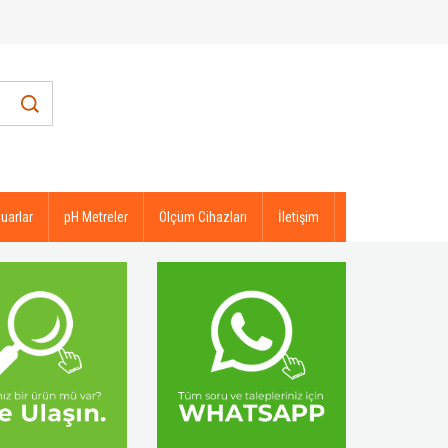
uarlar
pH Metreler
Ölçüm Cihazları
İletişim