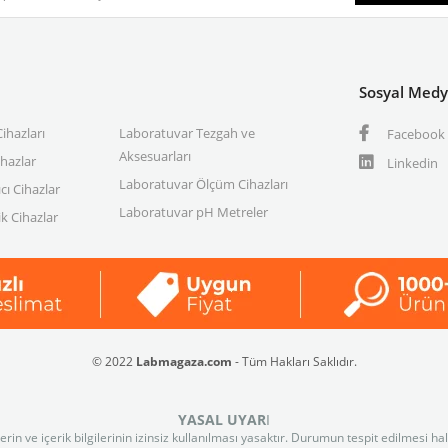
Sosyal Med
ihazları
Laboratuvar Tezgah ve
Facebook
Aksesuarları
ihazlar
Linkedin
Laboratuvar Ölçüm Cihazları
cı Cihazlar
Laboratuvar pH Metreler
k Cihazlar
© 2022
Labmagaza.com
- Tüm Hakları Saklıdır.
YASAL UYAR
I
n ve içerik bilgilerinin izinsiz kullanılması yasaktır. Durumun tespit edilmesi ha