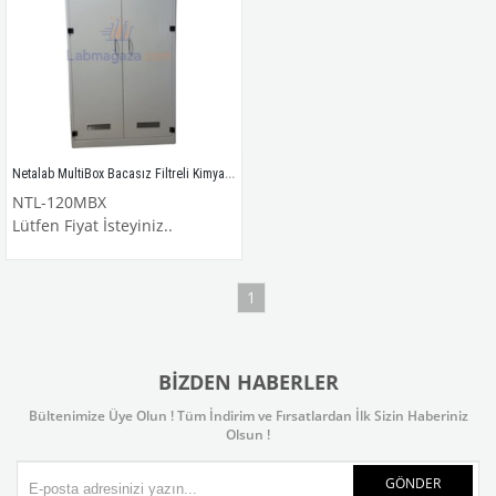
Netalab MultiBox Bacasız Filtreli Kimyasal Madde Dolabı / NTL-120MBX
NTL-120MBX
Lütfen Fiyat İsteyiniz..
1
BIZDEN HABERLER
Bültenimize Üye Olun ! Tüm İndirim ve Fırsatlardan İlk Sizin Haberiniz
Olsun !
GÖNDER