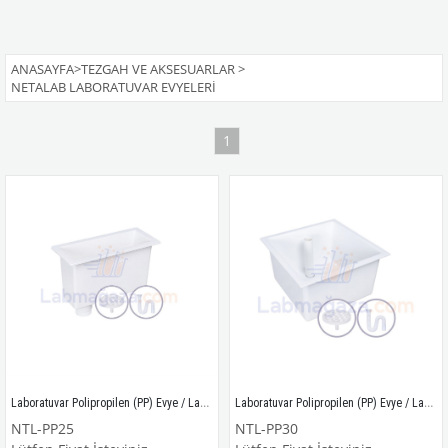
ANASAYFA
>
TEZGAH VE AKSESUARLAR
>
NETALAB LABORATUVAR EVYELERI
1
Laboratuvar Polipropilen (PP) Evye / Lavabo / NTL-PP25
Laboratuvar Polipropilen (PP) Evye / Lavabo / NTL-PP30
NTL-PP25
NTL-PP30