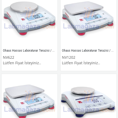
Ohaus Hassas Laboratuvar Terazisi / NV622
Ohaus Hassas Laboratuvar Terazisi / NV1202
NV622
NV1202
Lütfen Fiyat İsteyiniz..
Lütfen Fiyat İsteyiniz..