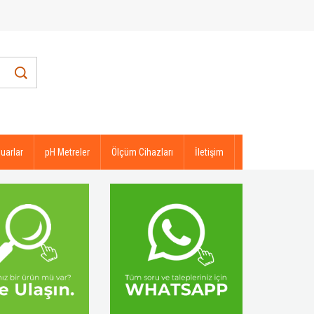
uarlar
pH Metreler
Ölçüm Cihazları
İletişim