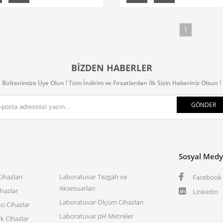
1
BIZDEN HABERLER
Bültenimize Üye Olun ! Tüm İndirim ve Fırsatlardan İlk Sizin Haberiniz Olsun !
GÖNDER
Sosyal Med
ihazları
Laboratuvar Tezgah ve
Facebook
Aksesuarları
ihazlar
Linkedin
Laboratuvar Ölçüm Cihazları
cı Cihazlar
Laboratuvar pH Metreler
k Cihazlar