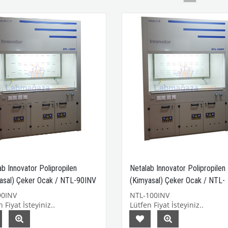
ab Innovator Polipropilen
Netalab Innovator Polipropilen
asal) Çeker Ocak / NTL-90INV
(Kimyasal) Çeker Ocak / NTL-
100INV
90INV
NTL-100INV
 Fiyat İsteyiniz..
Lütfen Fiyat İsteyiniz..