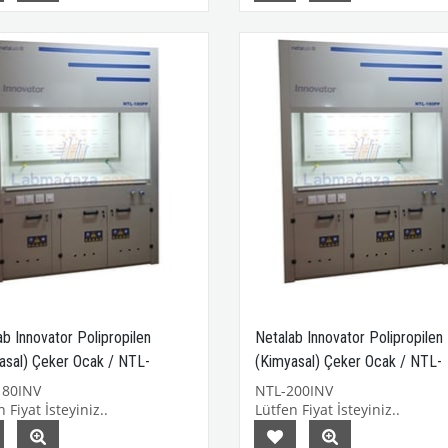
ab Innovator Polipropilen
Netalab Innovator Polipropilen
asal) Çeker Ocak / NTL-
(Kimyasal) Çeker Ocak / NTL-
NV
200INV
180INV
NTL-200INV
 Fiyat İsteyiniz..
Lütfen Fiyat İsteyiniz..