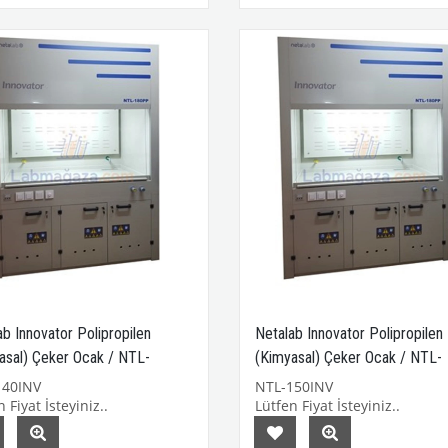
ab Innovator Polipropilen
Netalab Innovator Polipropilen
asal) Çeker Ocak / NTL-
(Kimyasal) Çeker Ocak / NTL-
NV
150INV
140INV
NTL-150INV
 Fiyat İsteyiniz..
Lütfen Fiyat İsteyiniz..