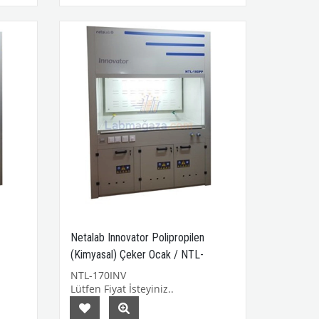
Netalab Innovator Polipropilen
(Kimyasal) Çeker Ocak / NTL-
170INV
NTL-170INV
Lütfen Fiyat İsteyiniz..