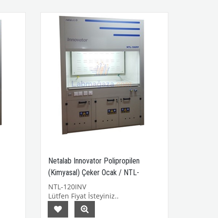
Netalab Innovator Polipropilen
(Kimyasal) Çeker Ocak / NTL-
120INV
NTL-120INV
Lütfen Fiyat İsteyiniz..