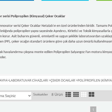
 serisi Polipropilen (Kimyasal) Çeker Ocaklar
nnovator serisi Çeker Ocaklar Netalab'ın en özel ürünlerinden biridir. Tamamı Pol
lığında polipropilen yapısı sayesinde Aşındırıcı, Kirletici ve Toksik kimyasallarla ç
n korur. Asit buharını güvenli, emniyetli ve uygun şekilde laboratuvardan uzaklaşt
len (PP), çeker ocağın standart ürünlere göre çok daha uzun ömürlü kullanılmasını
k havalandırma çıkışına monte edilen Polipropilen Salyangoz Fan motoru kimyasa
eder.
AYFA
>
LABORATUVAR CIHAZLARI
>
ÇEKER OCAKLAR
>
POLIPROPILEN (KIMYA
8 Ürün
Stoktakiler
1