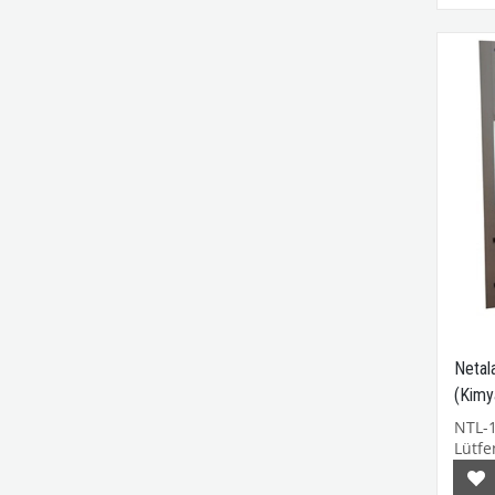
Netal
(Kimy
140I
NTL-
Lütfen