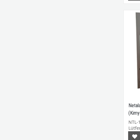
Netal
(Kimy
180I
NTL-
Lütfen