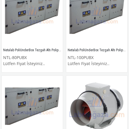
Netalab PoliUnderBox Tezgah Altı Polipropilen Asit ve Baz Dolabı / NTL-80PUBX
Netalab PoliUnderBox Tezgah Altı Polipropilen Asit ve Baz Dolabı / NTL-100PUBX
NTL-80PUBX
NTL-100PUBX
Lütfen Fiyat İsteyiniz..
Lütfen Fiyat İsteyiniz..