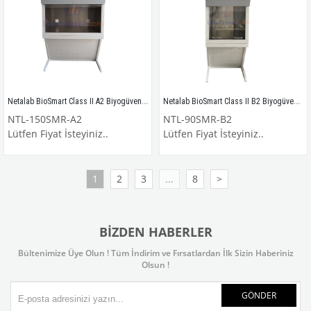
Netalab BioSmart Class II A2 Biyogüvenlik Kabini DIN EN12469 / NTL-150SMR-A2
Netalab BioSmart Class II B2 Biyogüvenlik Kabini DIN EN12469 / NTL-90SMR-B2
NTL-150SMR-A2
NTL-90SMR-B2
Lütfen Fiyat İsteyiniz..
Lütfen Fiyat İsteyiniz..
1
2
3
...
8
>
BIZDEN HABERLER
Bültenimize Üye Olun ! Tüm İndirim ve Fırsatlardan İlk Sizin Haberiniz
Olsun !
GÖNDER