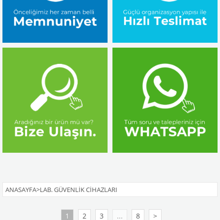
ANASAYFA
>
LAB. GÜVENLIK CIHAZLARI
1
2
3
...
8
>