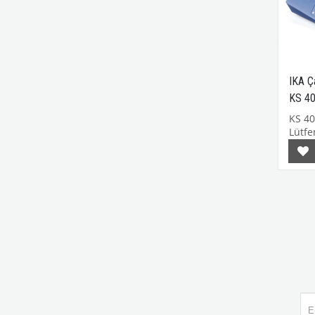
IKA Ça
KS 4
KS 4
Lütfen