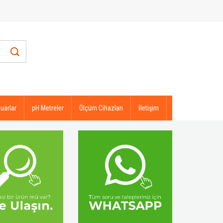
uarlar
pH Metreler
Ölçüm Cihazları
İletişim