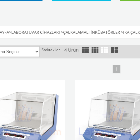
AYFA
>
LABORATUVAR CIHAZLARI
>
ÇALKALAMALI İNKÜBATÖRLER
>
IKA ÇAL
4 Ürün
Stoktakiler
1