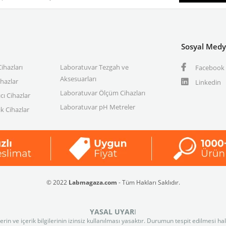
Sosyal Med
ihazları
Laboratuvar Tezgah ve
Facebook
Aksesuarları
ihazlar
Linkedin
Laboratuvar Ölçüm Cihazları
cı Cihazlar
Laboratuvar pH Metreler
k Cihazlar
© 2022
Labmagaza.com
- Tüm Hakları Saklıdır.
YASAL UYAR
I
n ve içerik bilgilerinin izinsiz kullanılması yasaktır. Durumun tespit edilmesi ha