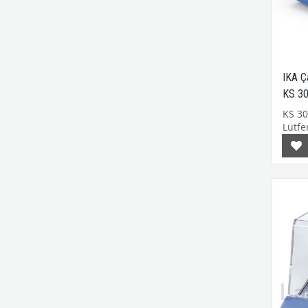
IKA Ça
KS 3
KS 3
Lütfen