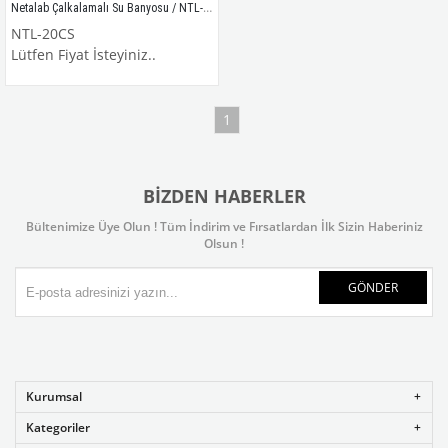
Netalab Çalkalamalı Su Banyosu / NTL-20CS
NTL-20CS
Lütfen Fiyat İsteyiniz..
1
BIZDEN HABERLER
Bültenimize Üye Olun ! Tüm İndirim ve Fırsatlardan İlk Sizin Haberiniz
Olsun !
GÖNDER
Kurumsal
Kategoriler