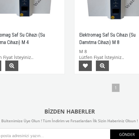
romag Saf Su Cihazı (Su
Elektromag Saf Su Cihazı (Su
ma Cihazı) M 4
Damıtma Cihazı) M 8
M 8
 Fiyat İsteyiniz..
Lütfen Fiyat İsteyiniz..
1
BIZDEN HABERLER
Bültenimize Üye Olun ! Tüm İndirim ve Fırsatlardan İlk Sizin Haberiniz Olsun !
GÖNDER