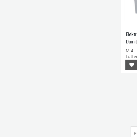
Elekt
Damıt
M 4
Lütfen