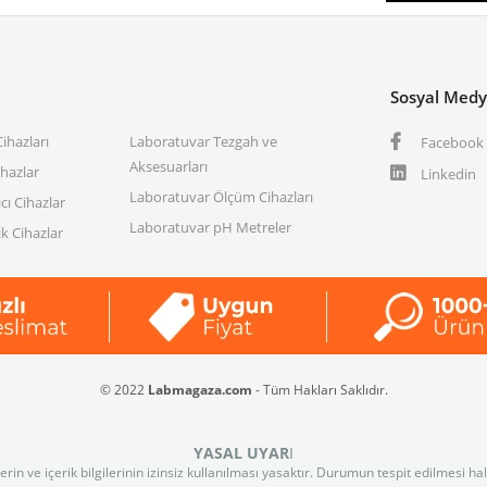
Sosyal Med
ihazları
Laboratuvar Tezgah ve
Facebook
Aksesuarları
ihazlar
Linkedin
Laboratuvar Ölçüm Cihazları
cı Cihazlar
Laboratuvar pH Metreler
k Cihazlar
© 2022
Labmagaza.com
- Tüm Hakları Saklıdır.
YASAL UYAR
I
n ve içerik bilgilerinin izinsiz kullanılması yasaktır. Durumun tespit edilmesi ha