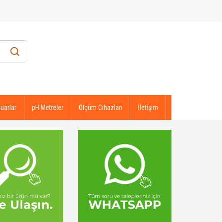
uarlar
pH Metreler
Ölçüm Cihazları
İletişim