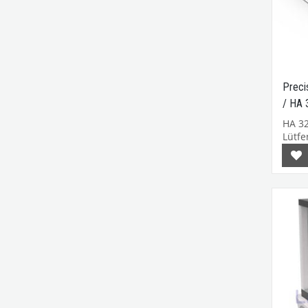
Precis
/ HA 
HA 32
Lütfen