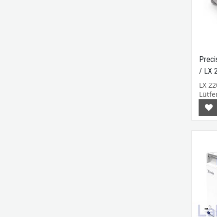
Precis
/ LX 
LX 22
Lütfen