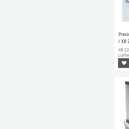
Precis
/ XB 
XB 22
Lütfen