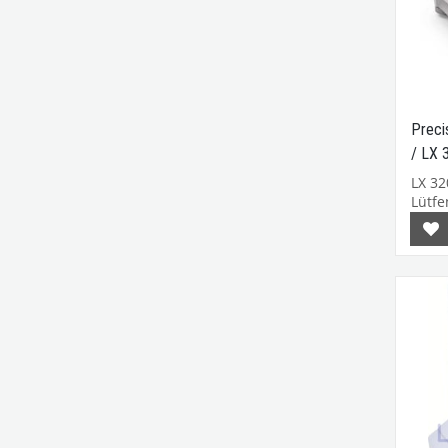
Precis
/ LX 
LX 32
Lütfen