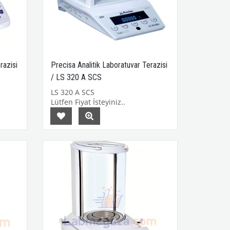
razisi
Precisa Analitik Laboratuvar Terazisi
/ LS 320 A SCS
LS 320 A SCS
Lütfen Fiyat İsteyiniz..