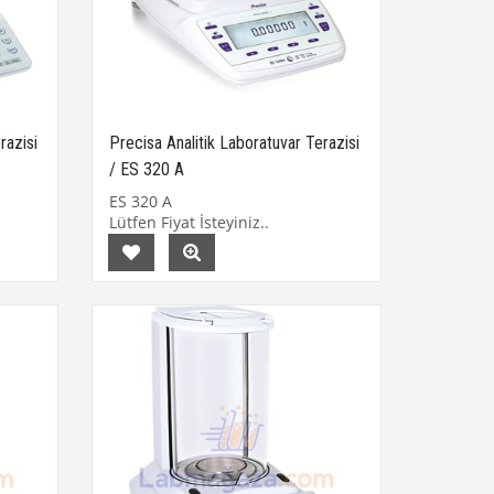
razisi
Precisa Analitik Laboratuvar Terazisi
/ ES 320 A
ES 320 A
Lütfen Fiyat İsteyiniz..