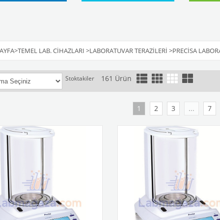
AYFA
>
TEMEL LAB. CIHAZLARI
>
LABORATUVAR TERAZILERI
>
PRECISA LABOR
161 Ürün
Stoktakiler
1
2
3
...
7