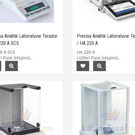
a Analitik Laboratuvar Terazisi
Precisa Analitik Laboratuvar Te
220 A SCS
/ HA 220 A
0 A SCS
HA 220 A
 Fiyat İsteyiniz..
Lütfen Fiyat İsteyiniz..