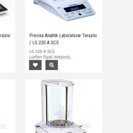
razisi
Precisa Analitik Laboratuvar Terazisi
/ LS 220 A SCS
LS 220 A SCS
Lütfen Fiyat İsteyiniz..