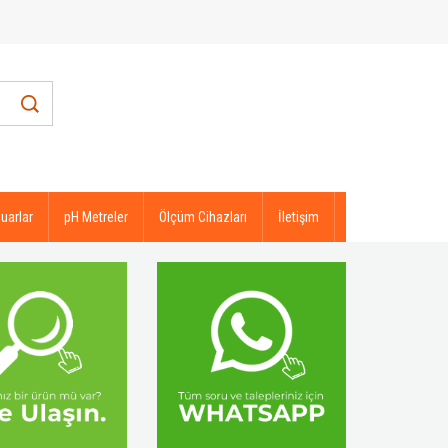
uarlar
pH Metreler
Ölçüm Cihazları
İletişim