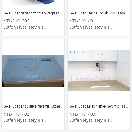
Çeker Ocak Salyangoz tipi Polipropilen Kimyasal Fan 5000
Çeker Ocak Trespa Toplab Plus Tezgah Çalışma Yüzeyi
NTL-FH01306
NTL-FH01401
Lütfen Fiyat İsteyiniz..
Lütfen Fiyat İsteyiniz..
Çeker Ocak Endüstriyel Seramik (Stoneware) Tezgah Çalışma Yüzeyi
Çeker Ocak Kalesinterflex Seramik Tezgah Çalışma Yüzeyi
NTL-FH01402
NTL-FH01403
Lütfen Fiyat İsteyiniz..
Lütfen Fiyat İsteyiniz..