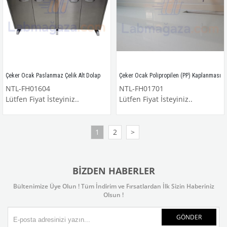
Çeker Ocak Paslanmaz Çelik Alt Dolap
Çeker Ocak Polipropilen (PP) Kaplanması
NTL-FH01604
NTL-FH01701
Lütfen Fiyat İsteyiniz..
Lütfen Fiyat İsteyiniz..
1
2
>
BIZDEN HABERLER
Bültenimize Üye Olun ! Tüm İndirim ve Fırsatlardan İlk Sizin Haberiniz
Olsun !
GÖNDER