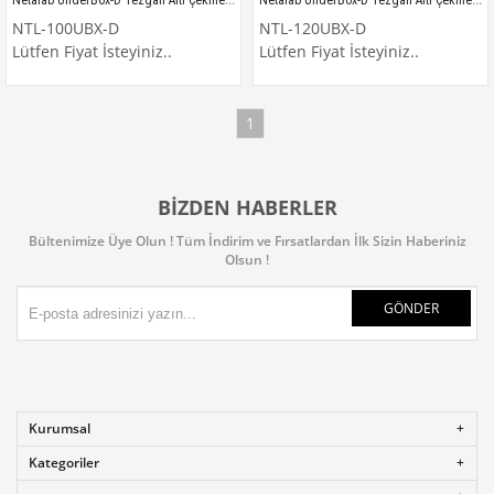
NTL-100UBX-D
NTL-120UBX-D
Lütfen Fiyat İsteyiniz..
Lütfen Fiyat İsteyiniz..
1
BIZDEN HABERLER
Bültenimize Üye Olun ! Tüm İndirim ve Fırsatlardan İlk Sizin Haberiniz
Olsun !
GÖNDER
Kurumsal
Kategoriler