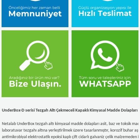
UnderBox-D serisi Tezgah Altı Çekmeceli Kapaklı Kimyasal Madde Dolapları
Netalab UnderBox tezgah altı kimyasal madde dolapları asit, baz ve toksik madd
laboratuvar tezgahı altına yerleştirilmek üzere tasarlanmıştır, korozif buhar aş
antimikrobiyal elektrostatik epoksi kaplı çift cidarlı galvaniz çelik malzemeden i