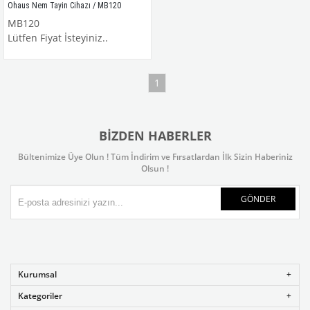
Ohaus Nem Tayin Cihazı / MB120
MB120
Lütfen Fiyat İsteyiniz..
1
BIZDEN HABERLER
Bültenimize Üye Olun ! Tüm İndirim ve Fırsatlardan İlk Sizin Haberiniz
Olsun !
GÖNDER
Kurumsal
Kategoriler